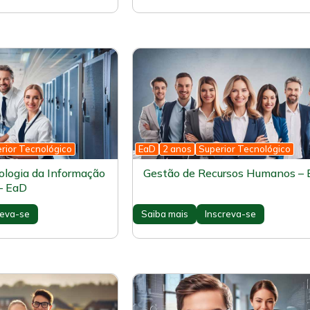
rior Tecnológico
EaD
2 anos
Superior Tecnológico
ologia da Informação
Gestão de Recursos Humanos –
– EaD
reva-se
Saiba mais
Inscreva-se