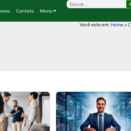
omos
Contato
Menu
Você esta em:
Home
»
C