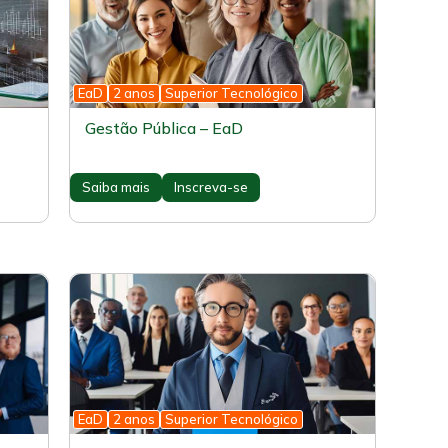
EaD
2 anos
Superior Tecnológico
Gestão Pública – EaD
Saiba mais
Inscreva-se
EaD
2 anos
Superior Tecnológico