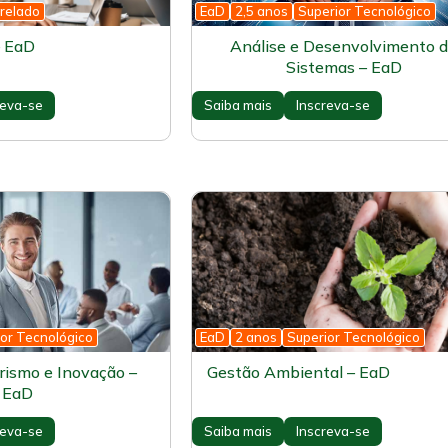
relado
EaD
2,5 anos
Superior Tecnológico
– EaD
Análise e Desenvolvimento 
Sistemas – EaD
reva-se
Saiba mais
Inscreva-se
or Tecnológico
EaD
2 anos
Superior Tecnológico
ismo e Inovação –
Gestão Ambiental – EaD
EaD
reva-se
Saiba mais
Inscreva-se