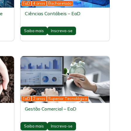
EaD
4 anos
Bacharelado
de
Ciências Contábeis – EaD
Saiba mais
Inscreva-se
EaD
2 anos
Superior Tecnológico
Gestão Comercial – EaD
Saiba mais
Inscreva-se