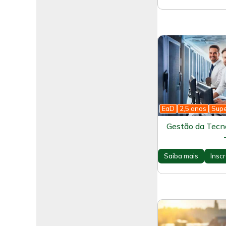
EaD
2,5 anos
Supe
Gestão da Tecn
Saiba mais
Insc