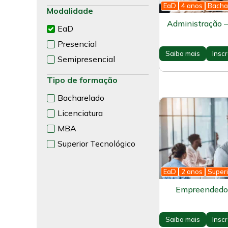
EaD
4 anos
Bacha
Modalidade
Administração 
EaD
Presencial
Saiba mais
Insc
Semipresencial
Tipo de formação
Bacharelado
Licenciatura
MBA
Superior Tecnológico
EaD
2 anos
Superi
Empreendedor
Saiba mais
Insc