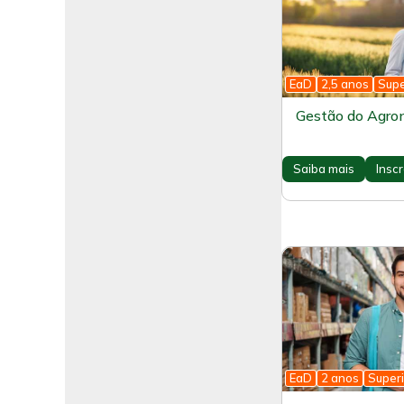
EaD
2,5 anos
Supe
Gestão do Agro
Saiba mais
Insc
EaD
2 anos
Superi