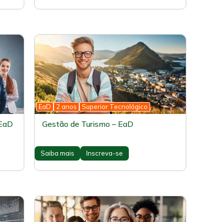
EaD
2 anos
Superior Tecnológico
 EaD
Gestão de Turismo – EaD
Saiba mais
Inscreva-se