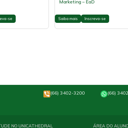
Marketing – EaD
reva-se
Saiba mais
Inscreva-se
(66) 3402-3200
(66) 340
TUDE NO UNICATHEDRAL
ÁREA DO ALUN