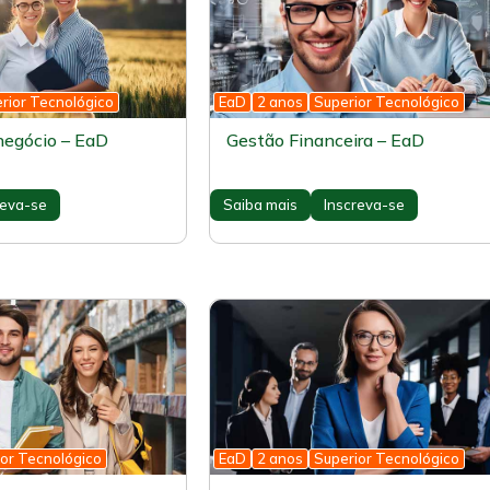
rior Tecnológico
EaD
2 anos
Superior Tecnológico
negócio – EaD
Gestão Financeira – EaD
reva-se
Saiba mais
Inscreva-se
or Tecnológico
EaD
2 anos
Superior Tecnológico