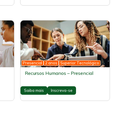
Presencial
2 anos
Superior Tecnológico
Recursos Humanos – Presencial
Saiba mais
Inscreva-se