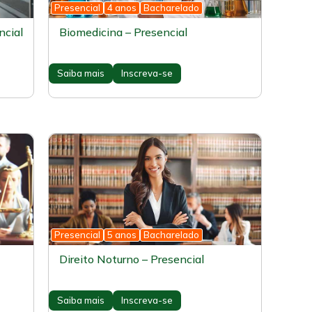
Presencial
4 anos
Bacharelado
ncial
Biomedicina – Presencial
Saiba mais
Inscreva-se
Presencial
5 anos
Bacharelado
Direito Noturno – Presencial
Saiba mais
Inscreva-se