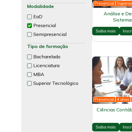
Presencial
Superio
Modalidade
Análise e D
EaD
Sistemas
Presencial
Saiba mais
Insc
Semipresencial
Tipo de formação
Bacharelado
Licenciatura
MBA
Superior Tecnológico
Presencial
4 anos
Ciências Contáb
Saiba mais
Insc