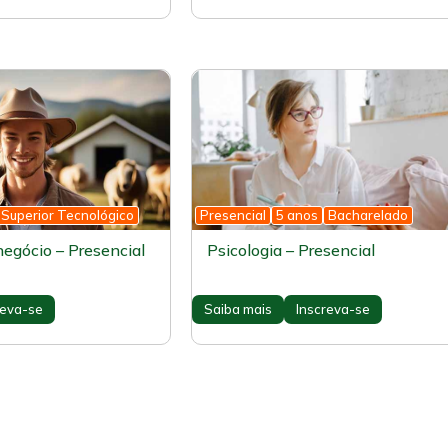
Superior Tecnológico
Presencial
5 anos
Bacharelado
egócio – Presencial
Psicologia – Presencial
reva-se
Saiba mais
Inscreva-se