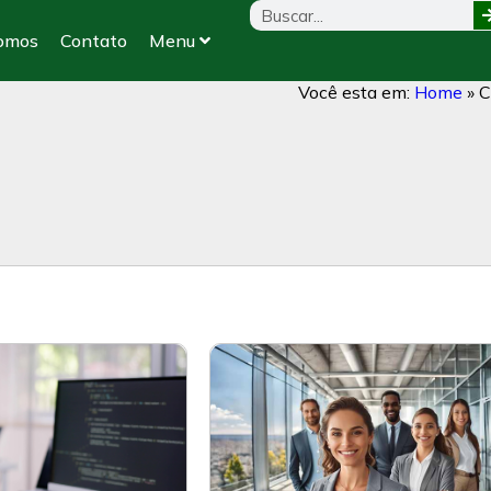
omos
Contato
Menu
Você esta em:
Home
»
C