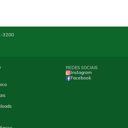
2-3200
O
REDES SOCIAIS
Instagram
Facebook
ico
ais
loads
dêmico