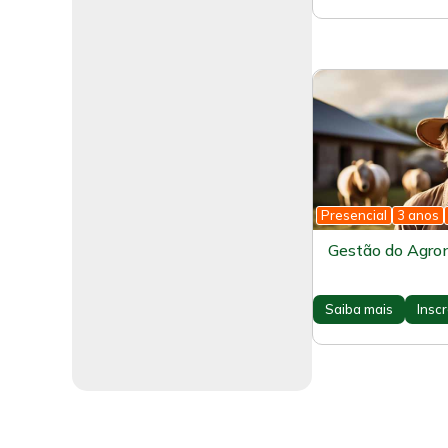
Presencial
3 anos
Gestão do Agron
Saiba mais
Insc