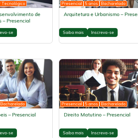
r Tecnológico
Presencial
5 anos
Bacharelado
esenvolvimento de
Arquitetura e Urbanismo – Prese
 – Presencial
reva-se
Saiba mais
Inscreva-se
Bacharelado
Presencial
5 anos
Bacharelado
eis – Presencial
Direito Matutino – Presencial
reva-se
Saiba mais
Inscreva-se