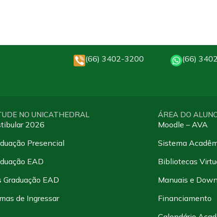
(66) 3402-3200
(66) 340
TUDE NO UNICATHEDRAL
ÁREA DO ALUN
tibular 2026
Moodle – AVA
duação Presencial
Sistema Acadêm
aduação EAD
Bibliotecas Virtu
s Graduação EAD
Manuais e Down
mas de Ingressar
Financiamento
Calendário Aca