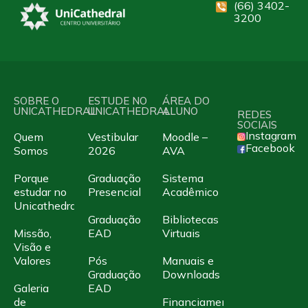
(66) 3402-
3200
SOBRE O
ESTUDE NO
ÁREA DO
UNICATHEDRAL
UNICATHEDRAL
ALUNO
REDES
SOCIAIS
Instagram
Quem
Vestibular
Moodle –
Facebook
Somos
2026
AVA
Porque
Graduação
Sistema
estudar no
Presencial
Acadêmico
Unicathedral
Graduação
Bibliotecas
Missão,
EAD
Virtuais
Visão e
Valores
Pós
Manuais e
Graduação
Downloads
Galeria
EAD
de
Financiamento