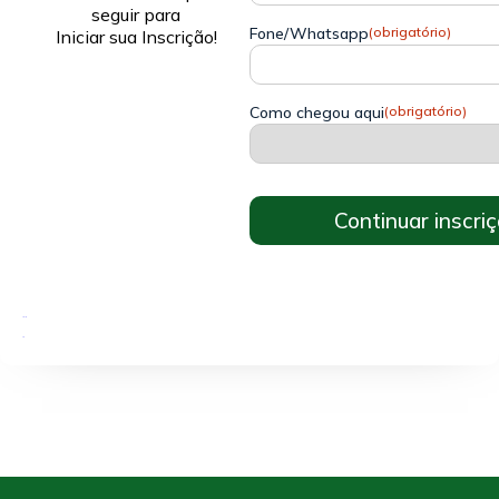
seguir para
Fone/Whatsapp
(obrigatório)
Iniciar sua Inscrição!
Como chegou aqui
(obrigatório)
https://unicathedral.mentorweb.ws/unicathedral/procsel/processoseletivo.do?evento=iniciar&concursoID=40
Graduação
EaD
Serviços Jurídicos e Notariais - EaD