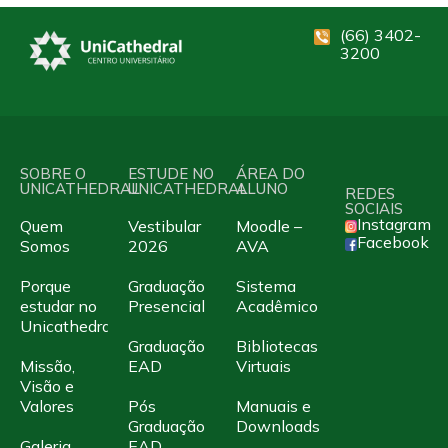
(66) 3402-
3200
SOBRE O
ESTUDE NO
ÁREA DO
UNICATHEDRAL
UNICATHEDRAL
ALUNO
REDES
SOCIAIS
Instagram
Quem
Vestibular
Moodle –
Facebook
Somos
2026
AVA
Porque
Graduação
Sistema
estudar no
Presencial
Acadêmico
Unicathedral
Graduação
Bibliotecas
Missão,
EAD
Virtuais
Visão e
Valores
Pós
Manuais e
Graduação
Downloads
Galeria
EAD