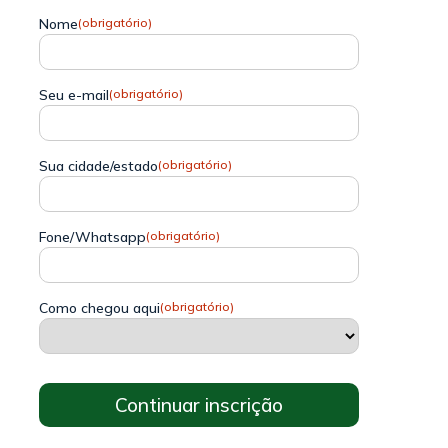
Nome
(obrigatório)
Seu e-mail
(obrigatório)
Sua cidade/estado
(obrigatório)
Fone/Whatsapp
(obrigatório)
Como chegou aqui
(obrigatório)