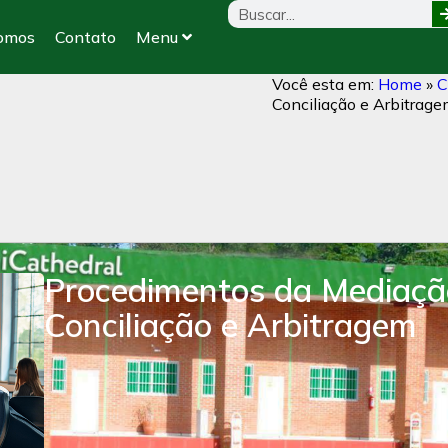
omos
Contato
Menu
Você esta em:
Home
»
C
Conciliação e Arbitrag
Procedimentos da Mediaçã
Conciliação e Arbitragem