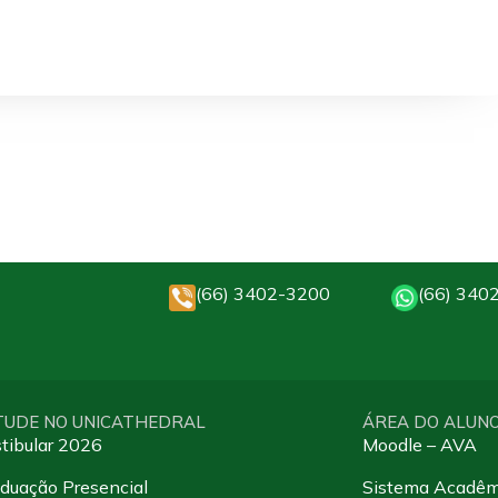
(66) 3402-3200
(66) 340
TUDE NO UNICATHEDRAL
ÁREA DO ALUN
tibular 2026
Moodle – AVA
duação Presencial
Sistema Acadêm