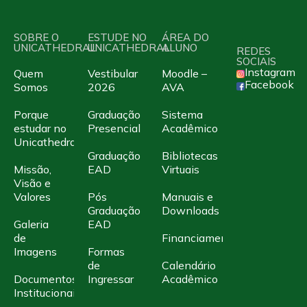
SOBRE O
ESTUDE NO
ÁREA DO
UNICATHEDRAL
UNICATHEDRAL
ALUNO
REDES
SOCIAIS
Instagram
Quem
Vestibular
Moodle –
Facebook
Somos
2026
AVA
Porque
Graduação
Sistema
estudar no
Presencial
Acadêmico
Unicathedral
Graduação
Bibliotecas
Missão,
EAD
Virtuais
Visão e
Valores
Pós
Manuais e
Graduação
Downloads
Galeria
EAD
de
Financiamento
Imagens
Formas
de
Calendário
Documentos
Ingressar
Acadêmico
Institucionais