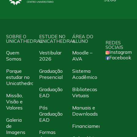
SOBRE O
ESTUDE NO
ÁREA DO
UNICATHEDRAL
UNICATHEDRAL
ALUNO
REDES
SOCIAIS
Instagram
Quem
Vestibular
Moodle –
Facebook
Somos
2026
AVA
Porque
Graduação
Sistema
estudar no
Presencial
Acadêmico
Unicathedral
Graduação
Bibliotecas
Missão,
EAD
Virtuais
Visão e
Valores
Pós
Manuais e
Graduação
Downloads
Galeria
EAD
de
Financiamento
Imagens
Formas