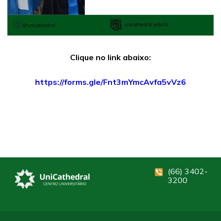
Clique no link abaixo:
https://forms.gle/Fnt3mYmcAvfa5vVz6
(66) 3402-
3200