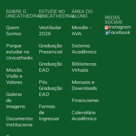
SOBRE O
ESTUDE NO
ÁREA DO
UNICATHEDRAL
UNICATHEDRAL
ALUNO
REDES
SOCIAIS
Instagram
Quem
Vestibular
Moodle –
Facebook
Somos
2026
AVA
Porque
Graduação
Sistema
estudar no
Presencial
Acadêmico
Unicathedral
Graduação
Bibliotecas
Missão,
EAD
Virtuais
Visão e
Valores
Pós
Manuais e
Graduação
Downloads
Galeria
EAD
de
Financiamento
Imagens
Formas
de
Calendário
Documentos
Ingressar
Acadêmico
Institucionais