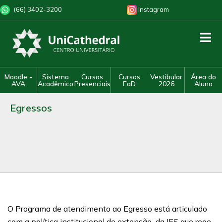
(66) 3402-3200
Instagram
Moodle -
Sistema
Cursos
Cursos
Vestibular
Área do
AVA
Acadêmico
Presenciais
EaD
2026
Aluno
Egressos
O Programa de atendimento ao Egresso está articulado
com a política institucional de extensão da IES que rege