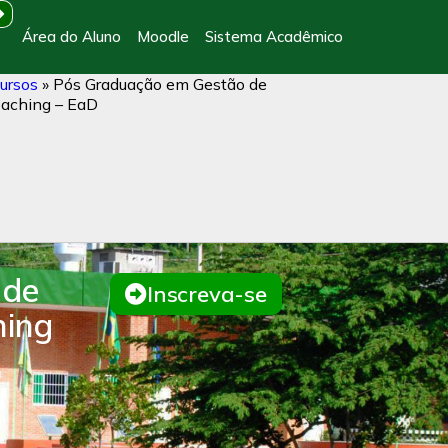
Área do Aluno
Moodle
Sistema Acadêmico
ursos
»
Pós Graduação em Gestão de
oaching – EaD
 de
Inscreva-se
hing