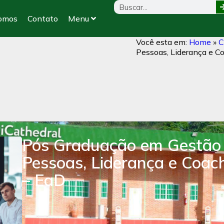
omos
Contato
Menu
Você esta em:
Home
»
C
Pessoas, Liderança e C
Pós Graduação em Gestão
Pessoas, Liderança e Coac
– EaD