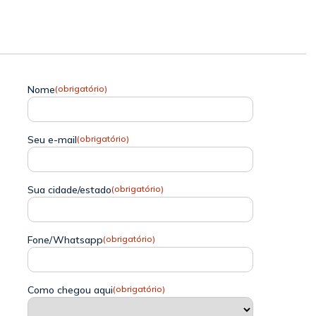
Nome
(obrigatório)
Seu e-mail
(obrigatório)
Sua cidade/estado
(obrigatório)
Fone/Whatsapp
(obrigatório)
Como chegou aqui
(obrigatório)