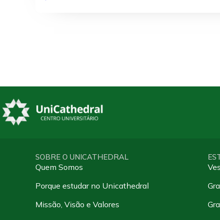
EaD
Inteligência Competitiva Estratégica
SOBRE O UNICATHEDRAL
ES
Quem Somos
Ves
Porque estudar no Unicathedral
Gra
Missão, Visão e Valores
Gr