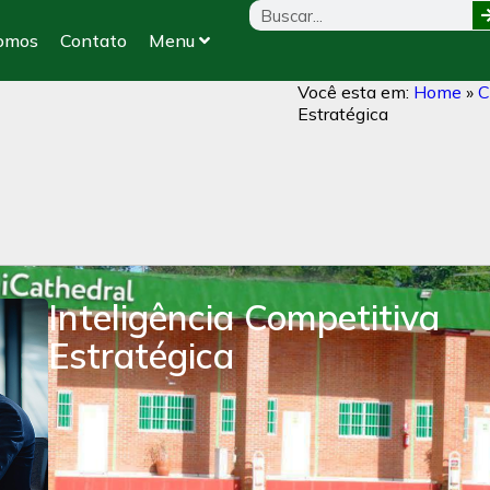
omos
Contato
Menu
Você esta em:
Home
»
C
Estratégica
Inteligência Competitiva
Estratégica