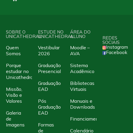
SOBRE O
ESTUDE NO
ÁREA DO
UNICATHEDRAL
UNICATHEDRAL
ALUNO
REDES
SOCIAIS
Instagram
Quem
Vestibular
Moodle –
Facebook
Somos
2026
AVA
Porque
Graduação
Sistema
estudar no
Presencial
Acadêmico
Unicathedral
Graduação
Bibliotecas
Missão,
EAD
Virtuais
Visão e
Valores
Pós
Manuais e
Graduação
Downloads
Galeria
EAD
de
Financiamento
Imagens
Formas
de
Calendário