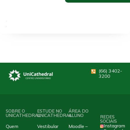
Extensão
EaD
Crimes Ambientais
(66) 3402-
3200
SOBRE O
ESTUDE NO
ÁREA DO
UNICATHEDRAL
UNICATHEDRAL
ALUNO
REDES
SOCIAIS
Instagram
Quem
Vestibular
Moodle –