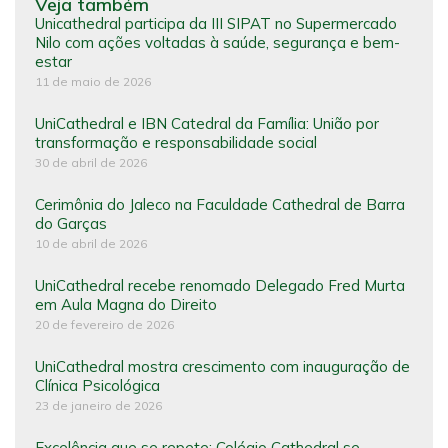
Veja também
Unicathedral participa da III SIPAT no Supermercado
Nilo com ações voltadas à saúde, segurança e bem-
estar
11 de maio de 2026
UniCathedral e IBN Catedral da Família: União por
transformação e responsabilidade social
30 de abril de 2026
Cerimônia do Jaleco na Faculdade Cathedral de Barra
do Garças
10 de abril de 2026
UniCathedral recebe renomado Delegado Fred Murta
em Aula Magna do Direito
20 de fevereiro de 2026
UniCathedral mostra crescimento com inauguração de
Clínica Psicológica
23 de janeiro de 2026
Excelência que se repete: Colégio Cathedral se