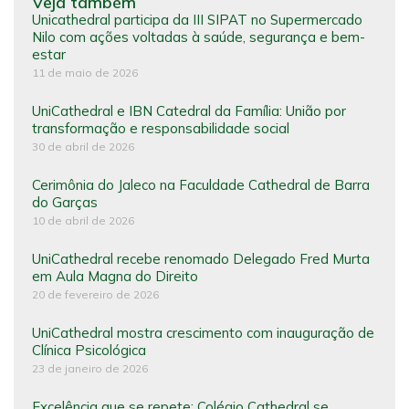
Veja também
Unicathedral participa da III SIPAT no Supermercado
Nilo com ações voltadas à saúde, segurança e bem-
estar
11 de maio de 2026
UniCathedral e IBN Catedral da Família: União por
transformação e responsabilidade social
30 de abril de 2026
Cerimônia do Jaleco na Faculdade Cathedral de Barra
do Garças
10 de abril de 2026
UniCathedral recebe renomado Delegado Fred Murta
em Aula Magna do Direito
20 de fevereiro de 2026
UniCathedral mostra crescimento com inauguração de
Clínica Psicológica
23 de janeiro de 2026
Excelência que se repete: Colégio Cathedral se