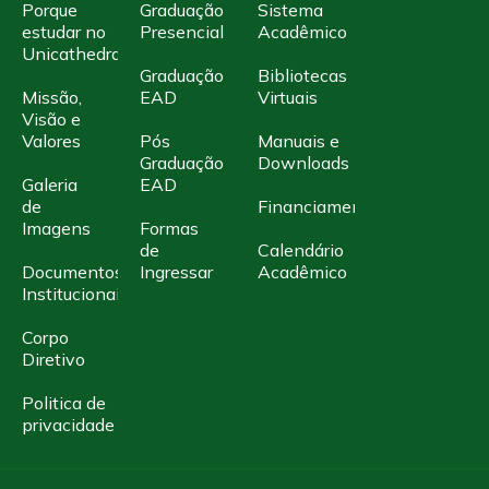
Porque
Graduação
Sistema
estudar no
Presencial
Acadêmico
Unicathedral
Graduação
Bibliotecas
Missão,
EAD
Virtuais
Visão e
Valores
Pós
Manuais e
Graduação
Downloads
Galeria
EAD
de
Financiamento
Imagens
Formas
de
Calendário
Documentos
Ingressar
Acadêmico
Institucionais
Corpo
Diretivo
Politica de
privacidade